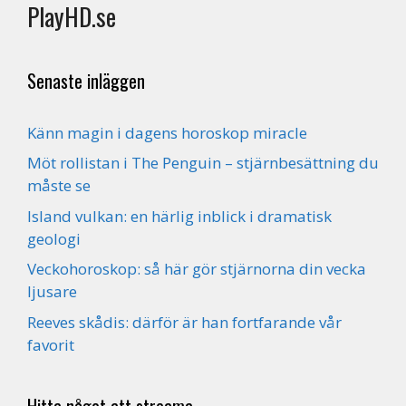
PlayHD.se
Senaste inläggen
Känn magin i dagens horoskop miracle
Möt rollistan i The Penguin – stjärnbesättning du
måste se
Island vulkan: en härlig inblick i dramatisk
geologi
Veckohoroskop: så här gör stjärnorna din vecka
ljusare
Reeves skådis: därför är han fortfarande vår
favorit
Hitta något att streama