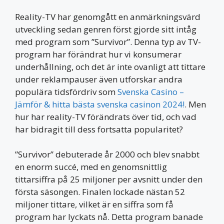
Reality-TV har genomgått en anmärkningsvärd
utveckling sedan genren först gjorde sitt intåg
med program som ”Survivor”. Denna typ av TV-
program har förändrat hur vi konsumerar
underhållning, och det är inte ovanligt att tittare
under reklampauser även utforskar andra
populära tidsfördriv som
Svenska Casino –
Jämför & hitta bästa svenska casinon 2024!
. Men
hur har reality-TV förändrats över tid, och vad
har bidragit till dess fortsatta popularitet?
”Survivor” debuterade år 2000 och blev snabbt
en enorm succé, med en genomsnittlig
tittarsiffra på 25 miljoner per avsnitt under den
första säsongen. Finalen lockade nästan 52
miljoner tittare, vilket är en siffra som få
program har lyckats nå. Detta program banade