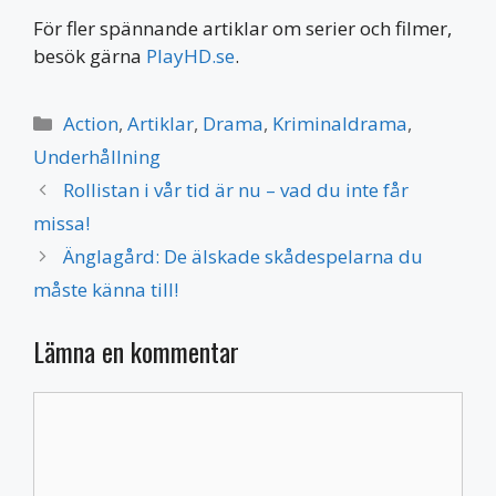
För fler spännande artiklar om serier och filmer,
besök gärna
PlayHD.se
.
Kategorier
Action
,
Artiklar
,
Drama
,
Kriminaldrama
,
Underhållning
Rollistan i vår tid är nu – vad du inte får
missa!
Änglagård: De älskade skådespelarna du
måste känna till!
Lämna en kommentar
Kommentar