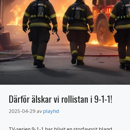
Därför älskar vi rollistan i 9-1-1!
2025-04-29
av
playhd
TV-serien 9-1-1 har blivit en storfavorit bland