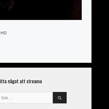
i HD
itta något att streama
ök
fter: