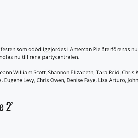
lafesten som odödliggjordes i Amercan Pie återförenas n
dlas nu till rena partycentralen.
eann William Scott, Shannon Elizabeth, Tara Reid, Chris
Eugene Levy, Chris Owen, Denise Faye, Lisa Arturo, John 
e 2’