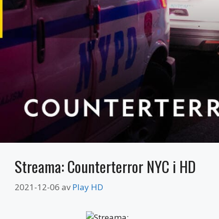
Streama: Counterterror NYC i HD
2021-12-06
av
Play HD