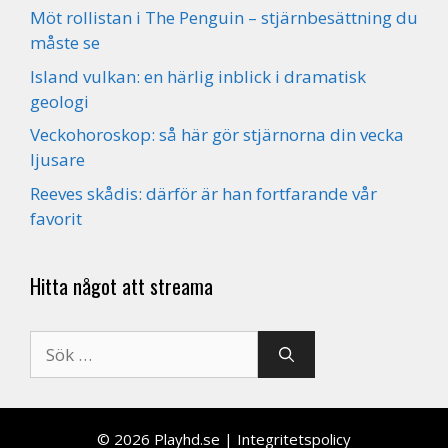
Möt rollistan i The Penguin – stjärnbesättning du
måste se
Island vulkan: en härlig inblick i dramatisk
geologi
Veckohoroskop: så här gör stjärnorna din vecka
ljusare
Reeves skådis: därför är han fortfarande vår
favorit
Hitta något att streama
Sök
efter:
© 2026
Playhd.se
|
Integritetspolicy