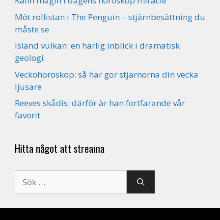
Känn magin i dagens horoskop miracle
Möt rollistan i The Penguin – stjärnbesättning du
måste se
Island vulkan: en härlig inblick i dramatisk
geologi
Veckohoroskop: så här gör stjärnorna din vecka
ljusare
Reeves skådis: därför är han fortfarande vår
favorit
Hitta något att streama
Sök
efter: