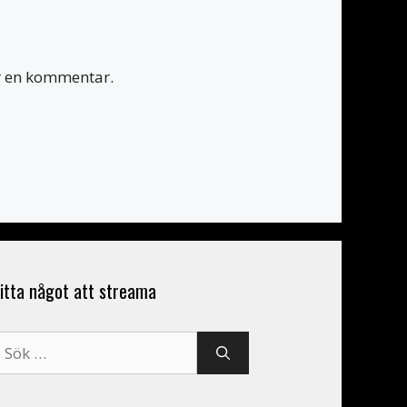
er en kommentar.
itta något att streama
ök
fter: