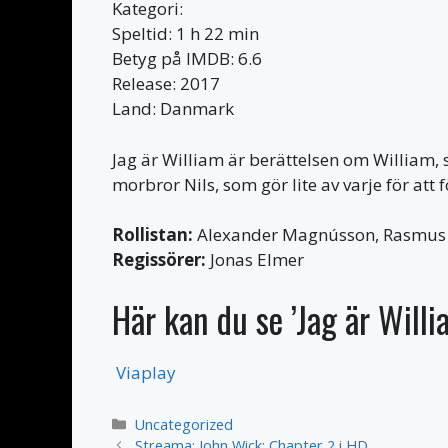
Kategori:
Speltid: 1 h 22 min
Betyg på IMDB: 6.6
Release: 2017
Land: Danmark
Jag är William är berättelsen om William, 
morbror Nils, som gör lite av varje för att f
Rollistan:
Alexander Magnússon, Rasmus Bj
Regissörer:
Jonas Elmer
Här kan du se ’Jag är Willi
Viaplay
Kategorier
Uncategorized
Streama: John Wick: Chapter 2 i HD