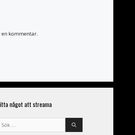
er en kommentar.
itta något att streama
ök
fter: