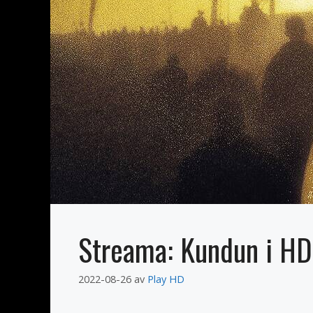
Streama: Kundun i HD
2022-08-26
av
Play HD