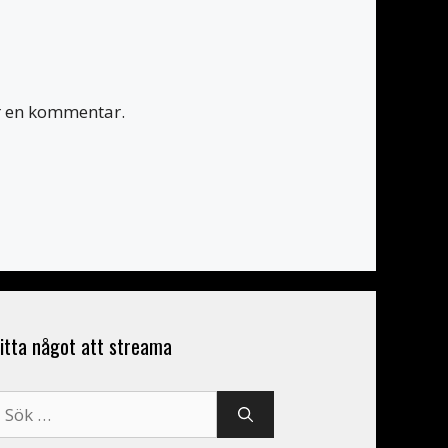
er en kommentar.
itta något att streama
ök
fter: