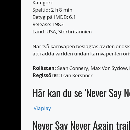
Kategori:
Speltid: 2 h 8 min
Betyg på IMDB: 6.1
Release: 1983
Land: USA, Storbritannien
När två kärnvapen beslagtas av den ondske
att rädda världen undan kärnvapenterrori
Rollistan:
Sean Connery, Max Von Sydow, K
Regissörer:
Irvin Kershner
Här kan du se ’Never Say N
Viaplay
Never Say Never Again trai