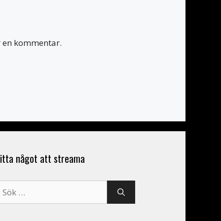
er en kommentar.
itta något att streama
ök
fter: