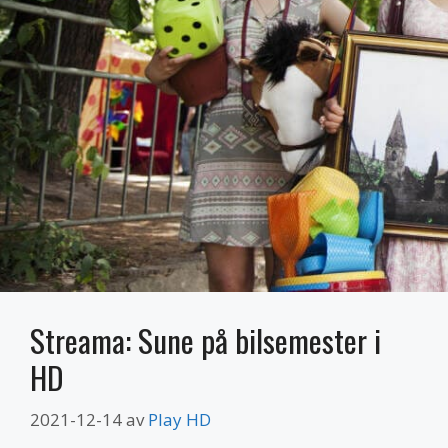
Streama: Sune på bilsemester i
HD
2021-12-14
av
Play HD