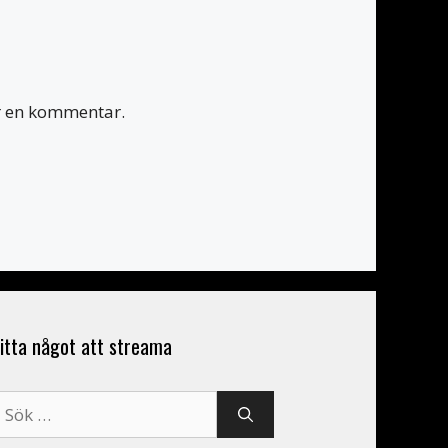
er en kommentar.
itta något att streama
ök
fter: