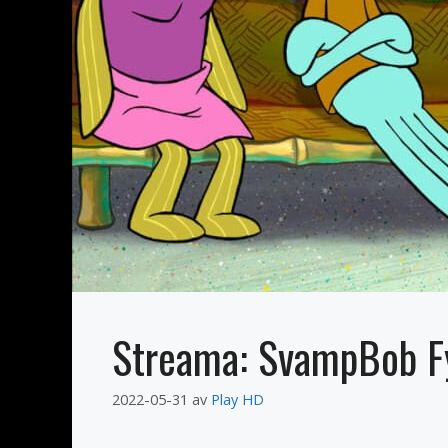
Streama: SvampBob Fy
2022-05-31
av
Play HD