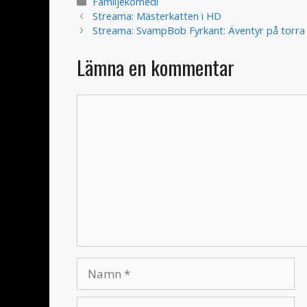
Kategorier
Familjekomedi
Streama: Mästerkatten i HD
Streama: SvampBob Fyrkant: Äventyr på torra 
Lämna en kommentar
Kommentar
Namn
E-