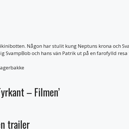
 Bikinibotten. Någon har stulit kung Neptuns krona och S
sig SvampBob och hans vän Patrik ut på en farofylld resa 
Fagerbakke
yrkant – Filmen’
 trailer