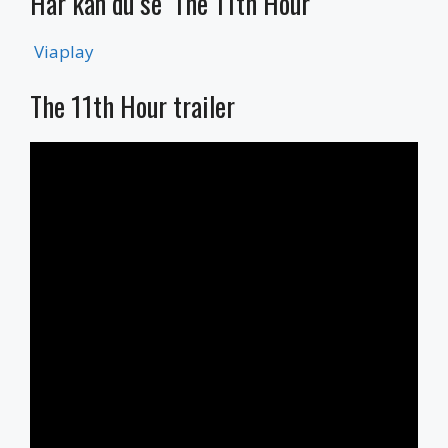
Här kan du se ’The 11th Hour’
Viaplay
The 11th Hour trailer