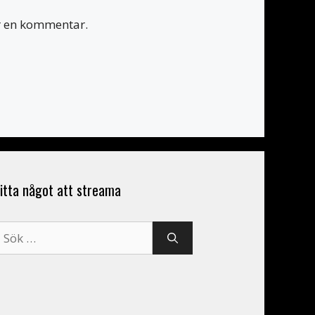
er en kommentar.
itta något att streama
ök
fter: