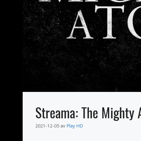
Streama: The Mighty 
2021-12-05
av
Play HD