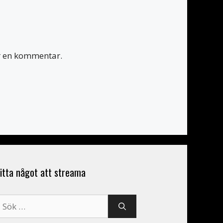
er en kommentar.
itta något att streama
ök
fter: