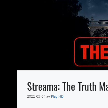
Streama: The Truth Ma
2022-05-04
av
Play HD