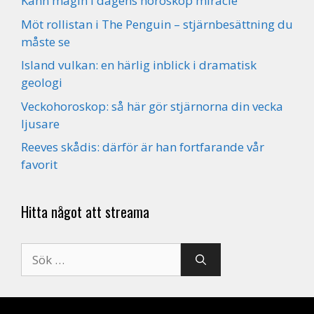
Känn magin i dagens horoskop miracle
Möt rollistan i The Penguin – stjärnbesättning du
måste se
Island vulkan: en härlig inblick i dramatisk
geologi
Veckohoroskop: så här gör stjärnorna din vecka
ljusare
Reeves skådis: därför är han fortfarande vår
favorit
Hitta något att streama
Sök
efter: