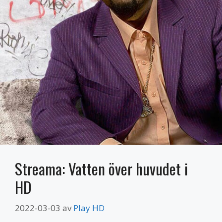
Streama: Vatten över huvudet i
HD
2022-03-03
av
Play HD