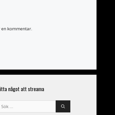
er en kommentar.
itta något att streama
ök
fter: