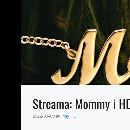
Streama: Mommy i H
2022-03-09
av
Play HD