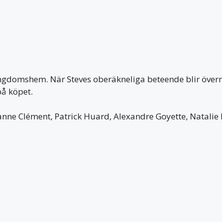
ngdomshem. När Steves oberäkneliga beteende blir övermä
på köpet.
anne Clément, Patrick Huard, Alexandre Goyette, Natalie 